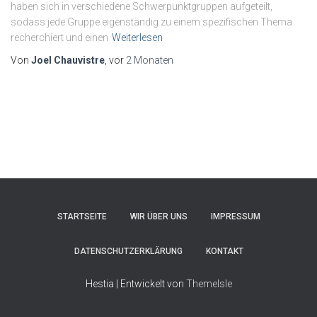
haben sich in verschiedene Schwerpunktgruppen aufgeteilt,
sodass jede Gruppe eigenständig zu einem spezifischen Thema
recherchiert und einen
Weiterlesen
Von
Joel Chauvistre
, vor
2 Monaten
STARTSEITE
WIR ÜBER UNS
IMPRESSUM
DATENSCHUTZERKLÄRUNG
KONTAKT
Hestia | Entwickelt von
ThemeIsle