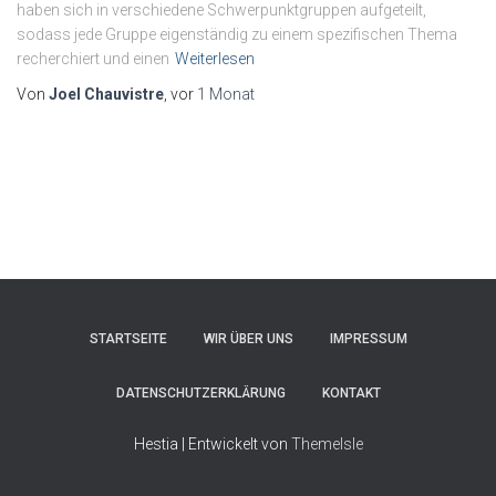
haben sich in verschiedene Schwerpunktgruppen aufgeteilt,
sodass jede Gruppe eigenständig zu einem spezifischen Thema
recherchiert und einen
Weiterlesen
Von
Joel Chauvistre
, vor
1 Monat
STARTSEITE
WIR ÜBER UNS
IMPRESSUM
DATENSCHUTZERKLÄRUNG
KONTAKT
Hestia | Entwickelt von
ThemeIsle